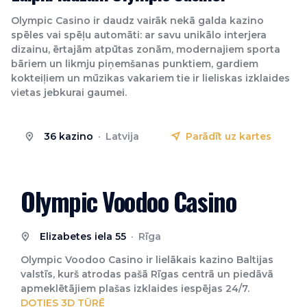
Olympic Casino ir daudz vairāk nekā galda kazino
spēles vai spēļu automāti: ar savu unikālo interjera
dizainu, ērtajām atpūtas zonām, modernajiem sporta
bāriem un likmju piņemšanas punktiem, gardiem
kokteiļiem un mūzikas vakariem tie ir lieliskas izklaides
vietas jebkurai gaumei.
36 kazino
Latvija
Parādīt uz kartes
Olympic Voodoo Casino
Elizabetes iela 55
Rīga
Olympic Voodoo Casino ir lielākais kazino Baltijas
valstīs, kurš atrodas pašā Rīgas centrā un piedāvā
apmeklētājiem plašas izklaides iespējas 24/7.
DOTIES 3D TŪRĒ