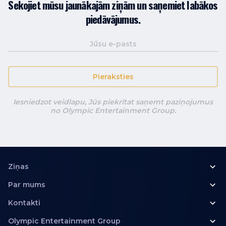
Sekojiet mūsu jaunākajām ziņām un saņemiet labākos
piedāvājumus.
Pieraksties
Iesniedzot veidlapu, Jūs piekrītat saņemt paziņojumus
no Olympic Entertainment Group.
Ziņas
Par mums
Kontakti
Olympic Entertainment Group