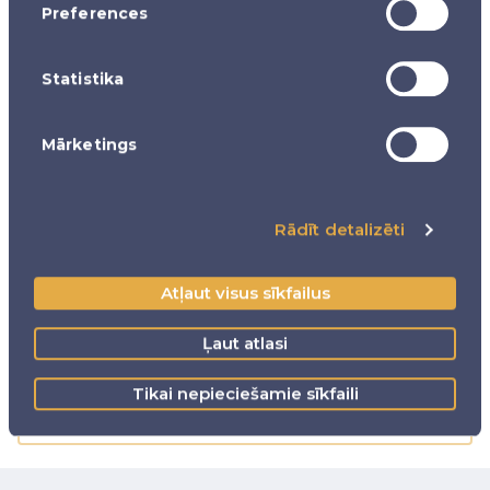
Preferences
Statistika
Mārketings
Iegriez Laimes Ratu Olympic Casino!
Rādīt detalizēti
31.12.2026.
Atļaut visus sīkfailus
Lasīt vairāk
Ļaut atlasi
Tikai nepieciešamie sīkfaili
Skatīt visu