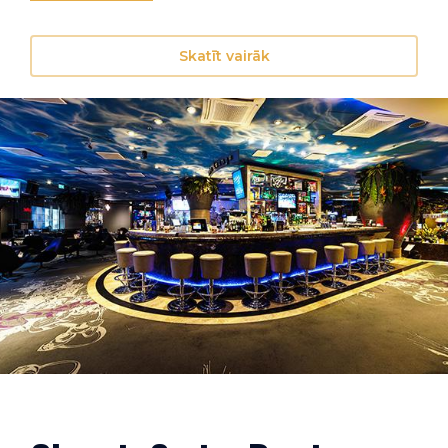
Skatīt vairāk