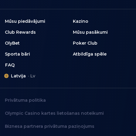
Mūsu piedāvājumi
Kazino
Club Rewards
Mūsu pasākumi
OlyBet
Poker Club
Sporta bāri
Atbildīga spēle
FAQ
Latvija
Lv
Privātuma politika
Olympic Casino kartes lietošanas noteikumi
Biznesa partnera privātuma paziņojums